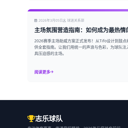
2026年3月05日
球迷关系部
主场氛围营造指南：如何成为最热情
2026赛季主场助威方案正式发布！从Tifo设计到
供全套指南。让我们用统一的声浪与色彩，为球队注入
具压迫感的主场。
阅读更多
志乐球队