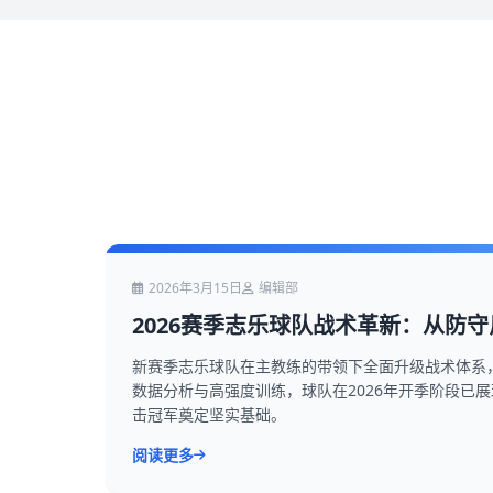
2026年3月15日
编辑部
2026赛季志乐球队战术革新：从防
新赛季志乐球队在主教练的带领下全面升级战术体系
数据分析与高强度训练，球队在2026年开季阶段已
击冠军奠定坚实基础。
阅读更多