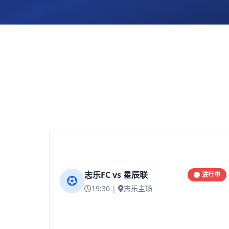
志乐FC vs 星辰联
进行中
19:30
|
志乐主场