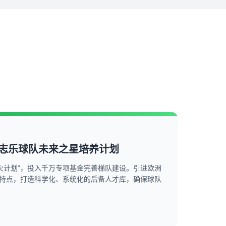
志乐球队未来之星培养计划
星火计划”，投入千万专项基金完善梯队建设。引进欧洲
特点，打造科学化、系统化的后备人才库，确保球队