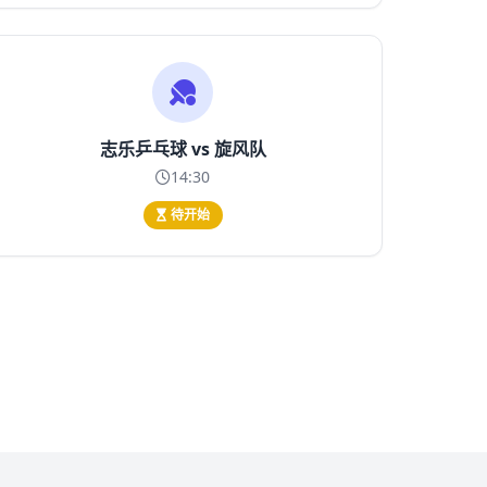
志乐乒乓球 vs 旋风队
14:30
待开始