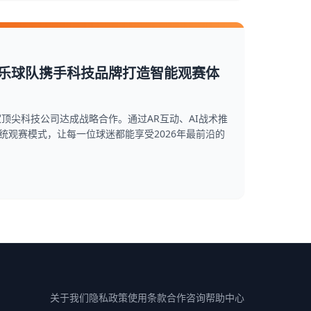
乐球队携手科技品牌打造智能观赛体
家顶尖科技公司达成战略合作。通过AR互动、AI战术推
统观赛模式，让每一位球迷都能享受2026年最前沿的
关于我们
隐私政策
使用条款
合作咨询
帮助中心